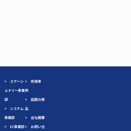
> ステーシ
> 売場事
ョナリー事業
例
部
> 話題の商
> システム
品
事業部
> 会社概要
> EC事業部
> お問い合