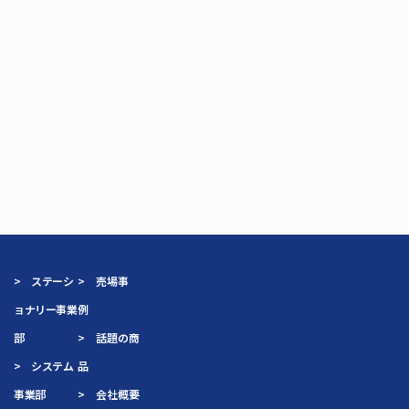
> ステーシ
> 売場事
ョナリー事業
例
部
> 話題の商
> システム
品
事業部
> 会社概要