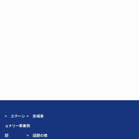
> ステーシ
> 売場事
ョナリー事業
例
部
> 話題の商