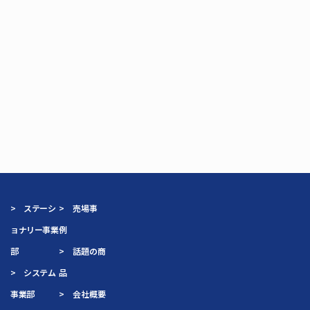
> ステーシ
> 売場事
ョナリー事業
例
部
> 話題の商
> システム
品
事業部
> 会社概要