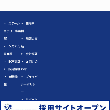
> ステーシ
> 売場事
ョナリー事業
例
部
> 話題の商
> システム
品
事業部
> 会社概要
> EC事業部
> お問い合
> 採用情報
わせ
> 新着情
> プライバ
報
シーポリシ
ー
> サポート