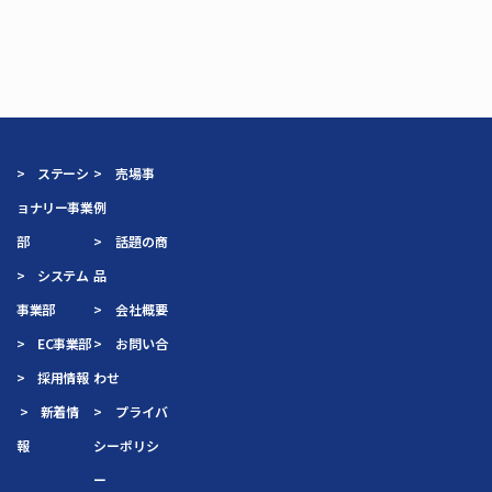
> ステーシ
> 売場事
ョナリー事業
例
部
> 話題の商
> システム
品
事業部
> 会社概要
> EC事業部
> お問い合
> 採用情報
わせ
> 新着情
> プライバ
報
シーポリシ
ー